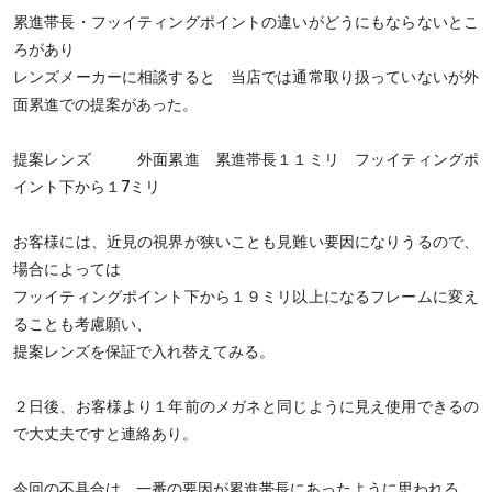
累進帯長・フッイティングポイントの違いがどうにもならないとこ
ろがあり
レンズメーカーに相談すると 当店では通常取り扱っていないが外
面累進での提案があった。
提案レンズ 外面累進 累進帯長１１ミリ フッイティングポ
イント下から１7ミリ
お客様には、近見の視界が狭いことも見難い要因になりうるので、
場合によっては
フッイティングポイント下から１９ミリ以上になるフレームに変え
ることも考慮願い、
提案レンズを保証で入れ替えてみる。
２日後、お客様より１年前のメガネと同じように見え使用できるの
で大丈夫ですと連絡あり。
今回の不具合は、一番の要因が累進帯長にあったように思われる。