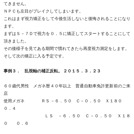
てきません。
ＮＰＣも左目がブレイクしてしまいます。
これはまず視力矯正をして今後生活しないと後悔されることになり
ます。
まずはＳ－７Ｄで視力を０．５に矯正してスタートすることにして
頂きました。
その後様子を見てある期間で慣れてきたら再度視力測定をします。
そして次の矯正に入る予定です。
事例３． 乱視軸の補正反転。 ２０１５．３．２３
６０歳代男性 メガネ暦４０年以上 普通自動車免許更新前のご来
店
使用メガネ ＲＳ －６．５０ Ｃ－０．５０ Ｘ１８０
０．４
ＬＳ －６．５０ Ｃ－０．５０ Ｘ１８
０ ０．６