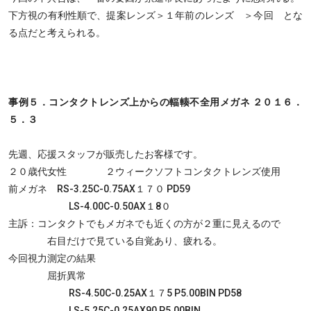
下方視の有利性順で、提案レンズ＞１年前のレンズ ＞今回 とな
る点だと考えられる。
事例５．コンタクトレンズ上からの輻輳不全用メガネ ２０１６．
５．３
先週、応援スタッフが販売したお客様です。
２０歳代女性 ２ウィークソフトコンタクトレンズ使用
前メガネ RS-3.25C-0.75AX１７０ PD59
LS-4.00C-0.50AX１8０
主訴：コンタクトでもメガネでも近くの方が２重に見えるので
右目だけで見ている自覚あり、疲れる。
今回視力測定の結果
屈折異常
RS-4.50C-0.25AX１７5 P5.00BIN PD58
LS-5.25C-0.25AX90 P5.00BIN