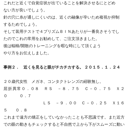
これだと近くで自覚症状が出ていることを解決させるにとどめ
ない方が良いでしょう。
針の穴に糸が通しにくいのは、近くの融像が辛いため複視か抑制
するためでしょう。
そして装用テストで４プリズムＢＩＮあたりが一番良さそうでし
たのでこれの常用をお勧めして、ご注文頂きました。
後は輻輳/開散のトレーニングを暇な時にして頂くよう
やり方をお伝えしました。
事例２． 近くを見ると眼がチカチカする。 ２０１５．１．２４
２０歳代女性 メガネ、コンタクトレンズの経験無し。
屈折異常０．０８ ＲＳ －８．７５ Ｃ－０．７５ Ｘ２
０ ０．７
ＬＳ －９．００ Ｃ－０．２５ Ｘ１６
５ ０．８
これまで遠方の矯正をしていなかったことも不思議です。また近方
での眼の動きもチェックすると不自然で上から下がスムーズに動い