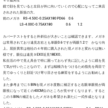
４０歳男性
鏡で顔を見ていると左目が外に向いていくので心配になってご来店
されされた新規の方。
前のメガネ RS-4.50C-0.25AX180 PD66 0.6
LS-4.00C-0.75AX180 0.6 1.2
カバーテストをすると外斜位が大きいことは確認できます。メガネ
は常用されており遠見左右とも単眼0.6ですが両眼1.2で かなり向
上。屈折異常は他社の４年前に購入された現メガネと変わりは無い
様です。眼位は遠見９EXO近見18EXO。
私生活の中で見え具合で特に困っておらず先に記したように鏡を見
て気が付いたことなので、まずは輻輳力をつけるため指先を両目で
見てゆっくりと顔近づけ寄り目させる練習をするようにお勧めしま
した。
また参考までに５BINを現メガネ度数に補正すると右眼単眼視が両
眼視になって近くの40CM位のところが見やすくなります。すると
この５BINの補正をしたメガネを希望され新たに一式作成となりま
した。