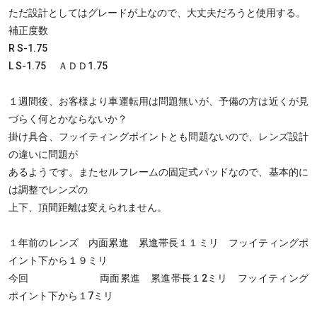
ただ設計としてはグレードが上なので、大丈夫だろうと使用する。
補正度数
R S-1.75
L S-1.75 ＡＤＤ1.75
１週間後、お客様より車運転用は問題無いが、予備の方は近くが見
づらく何とかならないか？
掛け具合、フッイティングポイントとも問題ないので、レンズ設計
の違いに問題が
あるようです。またセルフレームの固定式パッドなので、基本的に
は調整でレンズの
上下、頂間距離は変えられません。
１年前のレンズ 内面累進 累進帯長１１ミリ フッイティングポ
イント下から１９ミリ
今回 両面累進 累進帯長１2ミリ フッイティング
ポイント下から１7ミリ