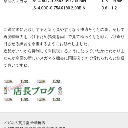
今回のメガネ RS-4.50C-0.25AX180 2.00BIN 0.6 . . PD66
LS-4.00C-0.75AX180 2.00BIN 0.6 1.2
２週間後にお渡しすると近く見やすくなり快適そうとの事。そして
再度輻輳力をつけるため指先を両目で見てゆっくりと顔近づけ寄り
目させる練習を今後するようにお勧めしました。
近見がいつから抑制して単眼視するようになっていたかはわかりま
せんが今回の新しいメガネを機会に両眼視できて慣れられると快適
で良いですね。
メガネの賞月堂 金華橋店