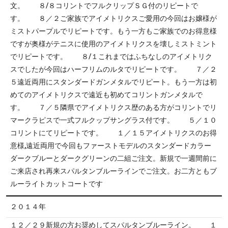
文。 ８/８コリントでフルクリップＳＧ付のリピートで
す。 ８／２ご家族でアイメトリクスご愛用の今回はお嬢様が
ミストパープルでリピートです。もう一方もご家族でのお得意様
ですが奥様がテニスに使用のアイメトリクスを壊しミストミント
でリピートです。 ８/１これまではふちなしのアイメトリク
スでしたが今回はハーフリムのルタでリピートです。 ７／２
５遠近両用にスタンダードガンメタルでリピート。もう一方は初
めてのアイメトリクスで遠近も初めてコリントガンメタルで
す。 ７／５隣県でアイメトリクス歴のある方がコリントでリ
マークラピスで一式フルクップサングラス付です。 ５／１０
コリントにてリピートです。 １／１５アイメトリクスのお得
意様,遠近両用で今回もファーストモデルのスタンダードカラー
ダークブルーとダークグリーンの二組ご注文。新規で一週間前に
ご来店され再来スパルタンブルーラインでご注文。お二方ともブ
ルーライトカットコートです
２０１４年
１２／２９新規の方お奨めしてスパルタンブルーライン。 １