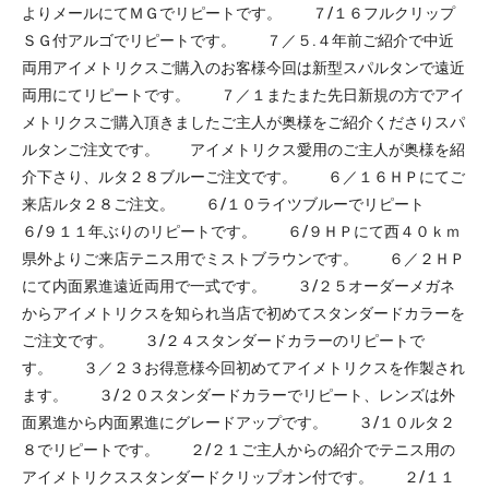
よりメールにてＭＧでリピートです。 ７/１６フルクリップ
ＳＧ付アルゴでリピートです。 ７／５.４年前ご紹介で中近
両用アイメトリクスご購入のお客様今回は新型スパルタンで遠近
両用にてリピートです。 ７／１またまた先日新規の方でアイ
メトリクスご購入頂きましたご主人が奥様をご紹介くださりスパ
ルタンご注文です。 アイメトリクス愛用のご主人が奥様を紹
介下さり、ルタ２８ブルーご注文です。 ６／１６ＨＰにてご
来店ルタ２８ご注文。 ６/１０ライツブルーでリピート
６/９１１年ぶりのリピートです。 ６/９ＨＰにて西４０ｋｍ
県外よりご来店テニス用でミストブラウンです。 ６／２ＨＰ
にて内面累進遠近両用で一式です。 ３/２５オーダーメガネ
からアイメトリクスを知られ当店で初めてスタンダードカラーを
ご注文です。 ３/２４スタンダードカラーのリピートで
す。 ３／２３お得意様今回初めてアイメトリクスを作製され
ます。 ３/２０スタンダードカラーでリピート、レンズは外
面累進から内面累進にグレードアップです。 ３/１０ルタ２
８でリピートです。 ２/２１ご主人からの紹介でテニス用の
アイメトリクススタンダードクリップオン付です。 ２/１１