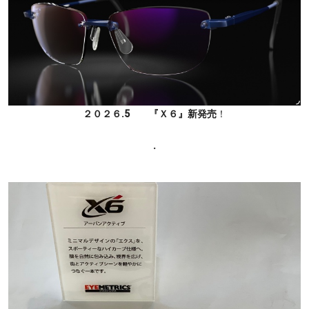
２０２６.5 『Ｘ６』新発売
！
・