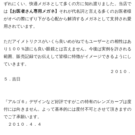
ずれにくい、快適メガネとして多くの方に知れ渡りました。当店で
は
【お医者さん専用メガネ】
それが代名詞と言える多くのお医者様
がオペの際にずり下がる心配から解消するメガネとして支持され愛
用されています。
ただアイメトリクスがいくら良いめがねでもユーザーとの相性はあ
り１００％誰にも良い眼鏡とは言えません。今後は実例を許される
範囲、販売記録でお伝えして皆様に特徴がイメージできるようにし
ていきます。
２０１０．
５．吉日
『アルゴ６』デザインなど好評ですがこの特有のレンズカーブは度
付には向きません。よって基本的には度付不可とさせて頂きますの
でご了承願います。
２０１０．４．４