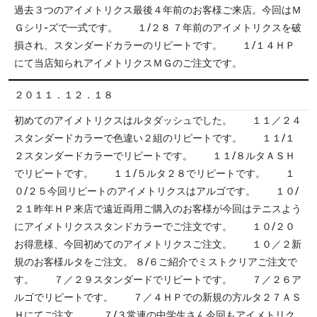
過去３つのアイメトリクス最後４年前のお客様ご来店。今回はＭ
Ｇシリ-ズで一式です。 １/２８ ７年前のアイメトリクスを破
損され、スタンダードカラーのリピートです。 １/１４ＨＰ
にて当店知られアイメトリクスＭＧのご注文です。
２０１１．１２．１８
初めてのアイメトリクスはルタダッシュでした。 １１／２４
スタンダードカラーで色違い２組のリピートです。 １１/１
２スタンダードカラーでリピートです。 １１/８ルタＡＳＨ
でリピートです。 １１/５ルタ２８でリピートです。 １
０/２５今回リピートのアイメトリクスはアルゴです。 １０/
２１昨年ＨＰ来店で遠近両用ご購入のお客様が今回はテニスよう
にアイメトリクススタンドカラーでご注文です。 １０/２０
お得意様、今回初めてのアイメトリクスご注文。 １０／２新
規のお客様ルタをご注文。 ８/６ご紹介でミストクリアご注文で
す。 ７／２９スタンダードでリピートです。 ７／２６ア
ルゴでリピートです。 ７／４ＨＰでの新規の方ルタ２７ＡＳ
Ｈにてご注文。 ７/３常連の中学生さん今回もアイメトリク