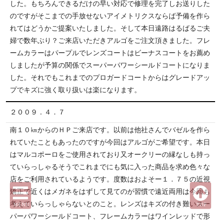
した。もちろんできるだけの早い対応で修理を完了しお送りした
のですがそこまでの手放せないアイメトリクスならば予備を作ら
れてはどうかご提案いたしました。そして本日遠路はるばるご夫
婦で数年ぶり？ご来店いただきアルゴをご注文頂きました。フレ
ームカラーはパープルでレンズコートはビーナスコートをお薦め
しましたが予算の関係でスーパーパワーシールドコートになりま
した。それでもこれまでのプロガードコートからはグレードアッ
プでキズに強く取り扱いは楽になります。
２００９．４．７
南１０㎞からのＨＰご来店です。以前は他社さんでバゼルを作ら
れていたこともあったのですが今回はアルゴがご希望です。本日
はマルコポーロをご使用されており又オークリーの縁なしも持っ
ていらっしゃるそうでこれまでにも気に入った商品を求め色々な
店をご利用されているようです。度数はおよそー１．７５の近視
矯正で近くはメガネをはずして見てのが習慣で遠近両用は今回も
考えていらっしゃらないとのこと。レンズはキズの付き難いスー
MENU
TOP
パーパワーシールドコート、フレームカラーはワインレッドで形