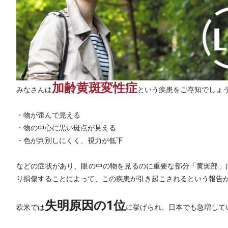
加齢黄斑変性症
みなさんは
という疾患をご存知でしょ
・物が歪んで見える
・物の中心に黒い斑点が見える
・色が判別しにくく、視力が低下
などの症状があり、眼の中の物を見るのに重要な部分「黄斑部」
り損傷することによって、この疾患が引き起こされるという報告
失明原因の1位
欧米では
に挙げられ、日本でも急増して