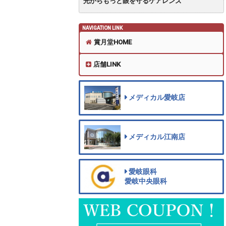
光からもっと眼を守るケアレンズ
NAVIGATION LINK
賞月堂HOME
店舗LINK
メディカル愛岐店
メディカル江南店
愛岐眼科
愛岐中央眼科