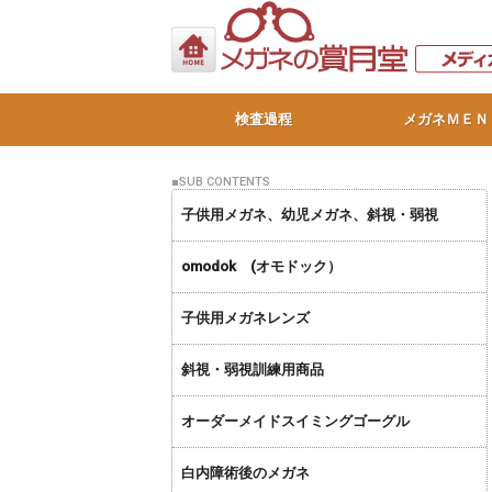
検査過程
メガネＭＥＮ
子供用メガネ、幼児メガネ、斜視・弱視
omodok (オモドック）
子供用メガネレンズ
斜視・弱視訓練用商品
オーダーメイドスイミングゴーグル
白内障術後のメガネ