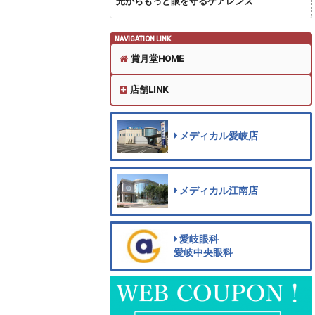
光からもっと眼を守るケアレンズ
NAVIGATION LINK
賞月堂HOME
店舗LINK
メディカル愛岐店
メディカル江南店
愛岐眼科
愛岐中央眼科