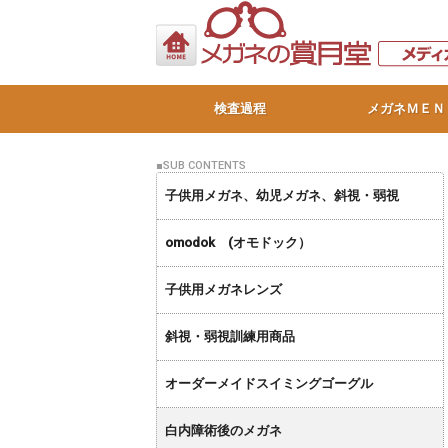
検査過程
メガネＭＥＮ
子供用メガネ、幼児メガネ、斜視・弱視
omodok (オモドック）
子供用メガネレンズ
斜視・弱視訓練用商品
オーダーメイドスイミングゴーグル
白内障術後のメガネ