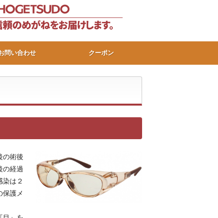
お問い合わせ
クーポン
後の術後
後の経過
感染は２
の保護メ
『目』を