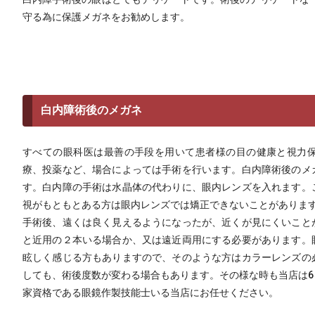
守る為に保護メガネをお勧めします。
白内障術後のメガネ
すべての眼科医は最善の手段を用いて患者様の目の健康と視力
療、投薬など、場合によっては手術を行います。白内障術後のメ
す。白内障の手術は水晶体の代わりに、眼内レンズを入れます。
視がもともとある方は眼内レンズでは矯正できないことがありま
手術後、遠くは良く見えるようになったが、近くが見にくいこと
と近用の２本いる場合か、又は遠近両用にする必要があります。
眩しく感じる方もありますので、そのような方はカラーレンズの
しても、術後度数が変わる場合もあります。その様な時も当店は
家資格である眼鏡作製技能士いる当店にお任せください。