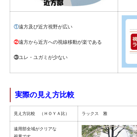
①
遠方及び近方視野が広い
②
遠方から近方への視線移動が楽である
③
ユレ・ユガミが少ない
実際の見え方比較
見え方比較 （ＨＯＹＡ比）
ラックス 雅
遠用部全域がクリアな
視界です。