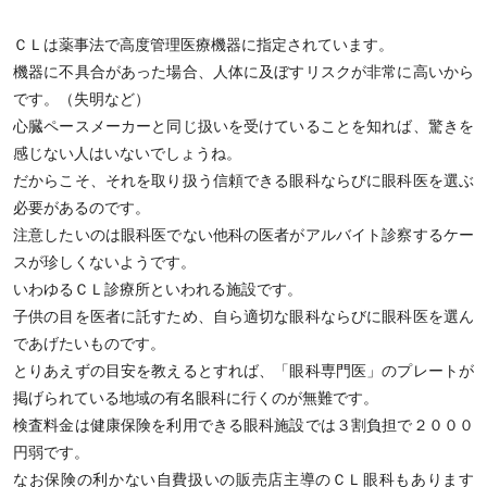
ＣＬは薬事法で高度管理医療機器に指定されています。
機器に不具合があった場合、人体に及ぼすリスクが非常に高いから
です。（失明など）
心臓ペースメーカーと同じ扱いを受けていることを知れば、驚きを
感じない人はいないでしょうね。
だからこそ、それを取り扱う信頼できる眼科ならびに眼科医を選ぶ
必要があるのです。
注意したいのは眼科医でない他科の医者がアルバイト診察するケー
スが珍しくないようです。
いわゆるＣＬ診療所といわれる施設です。
子供の目を医者に託すため、自ら適切な眼科ならびに眼科医を選ん
であげたいものです。
とりあえずの目安を教えるとすれば、「眼科専門医」のプレートが
掲げられている地域の有名眼科に行くのが無難です。
検査料金は健康保険を利用できる眼科施設では３割負担で２０００
円弱です。
なお保険の利かない自費扱いの販売店主導のＣＬ眼科もあります